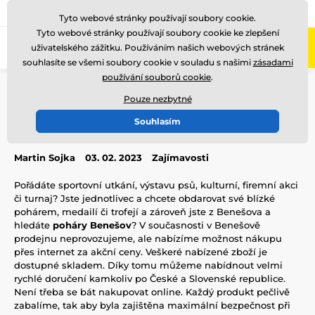
775 400 255
Zavolejte nám
(Po-Pá 8-17)
Tyto webové stránky používají soubory cookie.
Tyto webové stránky používají soubory cookie ke zlepšení
0
uživatelského zážitku. Používáním našich webových stránek
Menu
souhlasíte se všemi soubory cookie v souladu s našimi
zásadami
používání souborů cookie
.
Úvod
Blog
Zajímavosti
Poháry Benešov
Pouze nezbytné
Poháry Benešov
Souhlasím
Martin Sojka
03. 02. 2023
Zajímavosti
Pořádáte sportovní utkání, výstavu psů, kulturní, firemní akci
či turnaj? Jste jednotlivec a chcete obdarovat své blízké
pohárem, medailí či trofejí a zároveň jste z Benešova a
hledáte
poháry Benešov
? V současnosti v Benešově
prodejnu neprovozujeme, ale nabízíme možnost nákupu
přes internet za akční ceny. Veškeré nabízené zboží je
dostupné skladem. Díky tomu můžeme nabídnout velmi
rychlé doručení kamkoliv po České a Slovenské republice.
Není třeba se bát nakupovat online. Každý produkt pečlivě
zabalíme, tak aby byla zajištěna maximální bezpečnost při