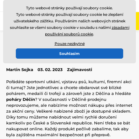
775 400 255
Zavolejte nám
(Po-Pá 8-17)
Tyto webové stránky používají soubory cookie.
Tyto webové stránky používají soubory cookie ke zlepšení
0
uživatelského zážitku. Používáním našich webových stránek
Menu
souhlasíte se všemi soubory cookie v souladu s našimi
zásadami
používání souborů cookie
.
Úvod
Blog
Zajímavosti
Poháry Děčín
Pouze nezbytné
Poháry Děčín
Souhlasím
Martin Sojka
03. 02. 2023
Zajímavosti
Pořádáte sportovní utkání, výstavu psů, kulturní, firemní akci
či turnaj? Jste jednotlivec a chcete obdarovat své blízké
pohárem, medailí či trofejí a zároveň jste z Děčína a hledáte
poháry Děčín
? V současnosti v Děčíně prodejnu
neprovozujeme, ale nabízíme možnost nákupu přes internet
za akční ceny. Veškeré nabízené zboží je dostupné skladem.
Díky tomu můžeme nabídnout velmi rychlé doručení
kamkoliv po České a Slovenské republice. Není třeba se bát
nakupovat online. Každý produkt pečlivě zabalíme, tak aby
byla zajištěna maximální bezpečnost při přepravě.