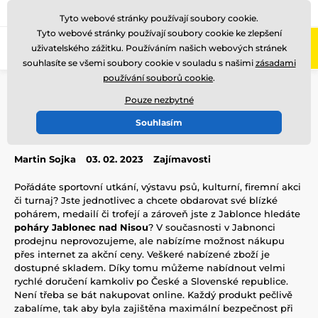
775 400 255
Zavolejte nám
(Po-Pá 8-17)
Tyto webové stránky používají soubory cookie.
Tyto webové stránky používají soubory cookie ke zlepšení
0
uživatelského zážitku. Používáním našich webových stránek
Menu
souhlasíte se všemi soubory cookie v souladu s našimi
zásadami
používání souborů cookie
.
Úvod
Blog
Zajímavosti
Poháry Jablonec nad Nisou
Pouze nezbytné
Poháry Jablonec nad Nisou
Souhlasím
Martin Sojka
03. 02. 2023
Zajímavosti
Pořádáte sportovní utkání, výstavu psů, kulturní, firemní akci
či turnaj? Jste jednotlivec a chcete obdarovat své blízké
pohárem, medailí či trofejí a zároveň jste z Jablonce hledáte
poháry Jablonec nad Nisou
? V současnosti v Jabnonci
prodejnu neprovozujeme, ale nabízíme možnost nákupu
přes internet za akční ceny. Veškeré nabízené zboží je
dostupné skladem. Díky tomu můžeme nabídnout velmi
rychlé doručení kamkoliv po České a Slovenské republice.
Není třeba se bát nakupovat online. Každý produkt pečlivě
zabalíme, tak aby byla zajištěna maximální bezpečnost při