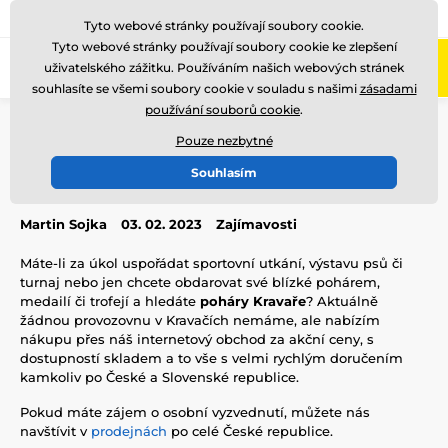
775 400 255
Zavolejte nám
(Po-Pá 8-17)
Tyto webové stránky používají soubory cookie.
Tyto webové stránky používají soubory cookie ke zlepšení
0
uživatelského zážitku. Používáním našich webových stránek
Menu
souhlasíte se všemi soubory cookie v souladu s našimi
zásadami
používání souborů cookie
.
Úvod
Blog
Zajímavosti
Poháry Kravaře
Pouze nezbytné
Poháry Kravaře
Souhlasím
Martin Sojka
03. 02. 2023
Zajímavosti
Máte-li za úkol uspořádat sportovní utkání, výstavu psů či
turnaj nebo jen chcete obdarovat své blízké pohárem,
medailí či trofejí a hledáte
poháry Kravaře
? Aktuálně
žádnou provozovnu v Kravačích nemáme, ale nabízím
nákupu přes náš internetový obchod za akční ceny, s
dostupností skladem a to vše s velmi rychlým doručením
kamkoliv po České a Slovenské republice.
Pokud máte zájem o osobní vyzvednutí, můžete nás
navštívit v
prodejnách
po celé České republice.