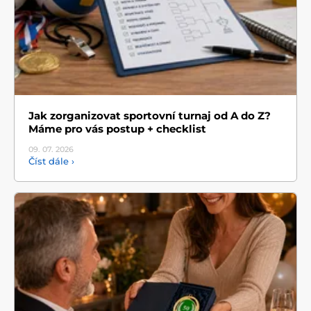
Jak zorganizovat sportovní turnaj od A do Z?
Máme pro vás postup + checklist
09. 07.
2026
Číst dále ›