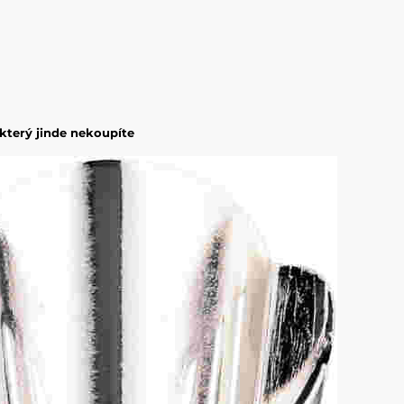
 který jinde nekoupíte