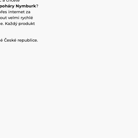
poháry Nymburk
?
es internet za
ut velmi rychlé
ne. Každý produkt
é České republice.