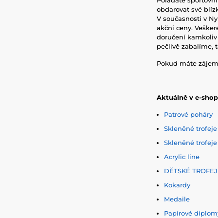
obdarovat své blíz
V současnosti v N
akční ceny. Veške
doručení kamkoliv 
pečlivě zabalíme, 
Pokud máte zájem o
Aktuálně v e-sho
Patrové poháry
Skleněné trofeje
Skleněné trofeje
Acrylic line
DĚTSKÉ TROFEJ
Kokardy
Medaile
Papírové diplom