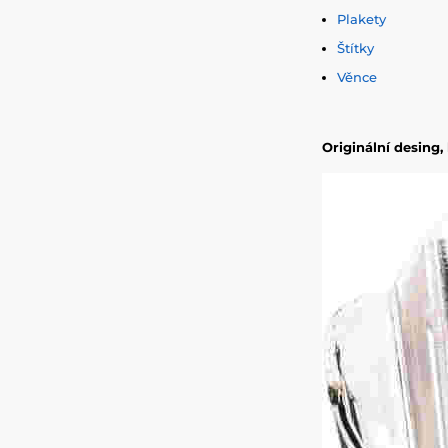
Plakety
Štítky
Věnce
Originální desing,