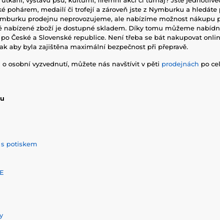
ké pohárem, medailí či trofejí a zároveň jste z Nymburku a hledáte
ymburku prodejnu neprovozujeme, ale nabízíme možnost nákupu př
ré nabízené zboží je dostupné skladem. Díky tomu můžeme nabídno
po České a Slovenské republice. Není třeba se bát nakupovat onli
tak aby byla zajištěna maximální bezpečnost při přepravě.
 osobní vyzvednutí, můžete nás navštívit v pěti
prodejnách
po cel
pu
 s potiskem
E
y