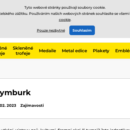
Tyto webové stránky používají soubory cookie.
atelského zážitku. Používáním našich webových stránek souhlasíte se všemi
cookie
.
775 400 255
offline
t, kategorie
Pouze nezbytné
Souhlasím
Zavolejte nám
(Po-Pá 8-17)
ěné
Skleněné
Medaile
Metal edice
Plakety
Embl
eje
trofeje
Nymburk
 02. 2023
Zajímavosti
utkání, výstavu psů, kulturní, firemní akci či turnaj? Jste jednotlive