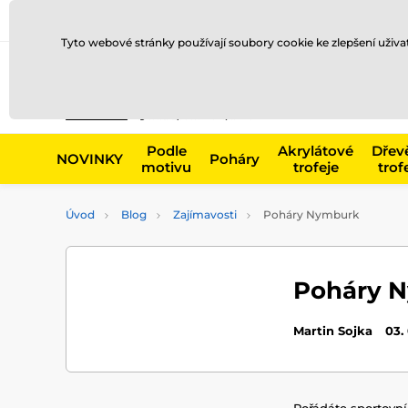
Doprava a platba
Prodejny
Kontakty
Blog
Tyto webové stránky používají soubory cookie ke zlepšení uživ
Např. produk
Podle
Akrylátové
Dřev
NOVINKY
Poháry
motivu
trofeje
trof
Úvod
Blog
Zajímavosti
Poháry Nymburk
Poháry 
Martin Sojka
03.
Pořádáte sportovní 