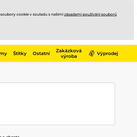
Registrace
Přihlásit se
CZK
 soubory cookie v souladu s našimi
zásadami používání souborů
0
Nakupte ještě za
10 000 Kč
0 Kč
a získejte
dopravu zdarma
Zakázková
émy
Štítky
Ostatní
Výprodej
výroba
c a chcete