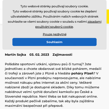
775 400 255
Zavolejte nám
(Po-Pá 8-17)
Tyto webové stránky používají soubory cookie.
Tyto webové stránky používají soubory cookie ke zlepšení
0
uživatelského zážitku. Používáním našich webových stránek
Menu
souhlasíte se všemi soubory cookie v souladu s našimi
zásadami
používání souborů cookie
.
Úvod
Blog
Zajímavosti
Poháry Plzeň
Pouze nezbytné
Poháry Plzeň
Souhlasím
Martin Sojka
03. 02. 2023
Zajímavosti
Pořádáte sportovní utkání, výstavu psů či turnaj? Jste
jednotlivec a chcete obdarovat své blízké pohárem, medailí
či trofejí a zároveň jste z Plzně a hledáte
poháry Plzeň
? V
současnosti v Plzni prodejnu neprovozujeme, ale nabízíme
možnost nákupu přes internet za akční ceny. Veškeré
nabízené zboží je dostupné skladem. Díky tomu můžeme
nabídnout velmi rychlé doručení kamkoliv po České a
Slovenské republice. Není třeba se bát nakupovat online.
Každý produkt pečlivě zabalíme, tak aby byla zajištěna
maximální bezpečnost při přepravě.