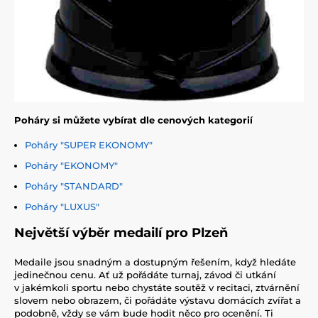
Poháry si můžete vybírat dle cenových kategorií
Poháry "SUPER EKONOMY"
Poháry "EKONOMY"
Poháry "STANDARD"
Poháry "LUXUS"
Největší výběr medailí pro Plzeň
Medaile jsou snadným a dostupným řešením, když hledáte
jedinečnou cenu. Ať už pořádáte turnaj, závod či utkání
v jakémkoli sportu nebo chystáte soutěž v recitaci, ztvárnění
slovem nebo obrazem, či pořádáte výstavu domácích zvířat a
podobně, vždy se vám bude hodit něco pro ocenění. Ti