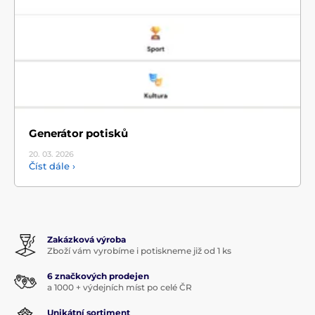
Generátor potisků
20. 03.
2026
Číst dále ›
Zakázková výroba
Zboží vám vyrobíme i potiskneme již od 1 ks
6 značkových prodejen
a 1000 + výdejních míst po celé ČR
Unikátní sortiment