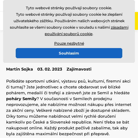
775 400 255
Zavolejte nám
(Po-Pá 8-17)
Tyto webové stránky používají soubory cookie.
Tyto webové stránky používají soubory cookie ke zlepšení
0
uživatelského zážitku. Používáním našich webových stránek
Menu
souhlasíte se všemi soubory cookie v souladu s našimi
zásadami
používání souborů cookie
.
Úvod
Blog
Zajímavosti
Poháry Semily
Pouze nezbytné
Poháry Semily
Souhlasím
Martin Sojka
03. 02. 2023
Zajímavosti
Pořádáte sportovní utkání, výstavu psů, kulturní, firemní akci
či turnaj? Jste jednotlivec a chcete obdarovat své blízké
pohárem, medailí či trofejí a zároveň jste ze Semil a hledáte
poháry Semily
? V současnosti v Semilech prodejnu
neprovozujeme, ale nabízíme možnost nákupu přes internet
za akční ceny. Veškeré nabízené zboží je dostupné skladem.
Díky tomu můžeme nabídnout velmi rychlé doručení
kamkoliv po České a Slovenské republice. Není třeba se bát
nakupovat online. Každý produkt pečlivě zabalíme, tak aby
byla zajištěna maximální bezpečnost při přepravě.