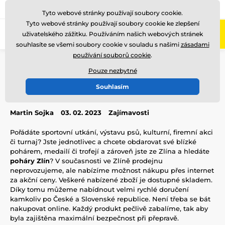
775 400 255
Zavolejte nám
(Po-Pá 8-17)
Tyto webové stránky používají soubory cookie.
Tyto webové stránky používají soubory cookie ke zlepšení
0
uživatelského zážitku. Používáním našich webových stránek
Menu
souhlasíte se všemi soubory cookie v souladu s našimi
zásadami
používání souborů cookie
.
Úvod
Blog
Zajímavosti
Poháry Zlín
Pouze nezbytné
Poháry Zlín
Souhlasím
Martin Sojka
03. 02. 2023
Zajímavosti
Pořádáte sportovní utkání, výstavu psů, kulturní, firemní akci
či turnaj? Jste jednotlivec a chcete obdarovat své blízké
pohárem, medailí či trofejí a zároveň jste ze Zlína a hledáte
poháry Zlín
? V současnosti ve Zlíně prodejnu
neprovozujeme, ale nabízíme možnost nákupu přes internet
za akční ceny. Veškeré nabízené zboží je dostupné skladem.
Díky tomu můžeme nabídnout velmi rychlé doručení
kamkoliv po České a Slovenské republice. Není třeba se bát
nakupovat online. Každý produkt pečlivě zabalíme, tak aby
byla zajištěna maximální bezpečnost při přepravě.