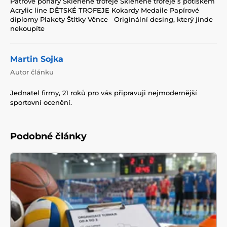
Patrové poháry Skleněné trofeje Skleněné trofeje s potiskem
Acrylic line DĚTSKÉ TROFEJE Kokardy Medaile Papírové
diplomy Plakety Štítky Věnce Originální desing, který jinde
nekoupíte
Martin Sojka
Autor článku
Jednatel firmy, 21 roků pro vás připravuji nejmodernější
sportovní ocenění.
Podobné články