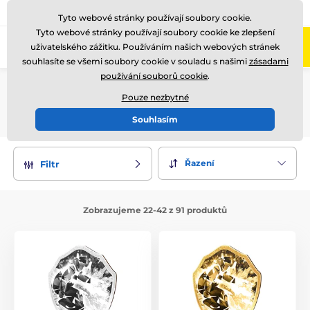
775 400 255
Zavolejte nám
(Po-Pá 8-17)
Tyto webové stránky používají soubory cookie.
Tyto webové stránky používají soubory cookie ke zlepšení
0
uživatelského zážitku. Používáním našich webových stránek
Menu
souhlasíte se všemi soubory cookie v souladu s našimi
zásadami
používání souborů cookie
.
Úvod
Ocenění podle motivu
Snowboard
Pouze nezbytné
Snowboard, strana 2
Souhlasím
Řazení
Filtr
Zobrazujeme 22-42 z 91 produktů